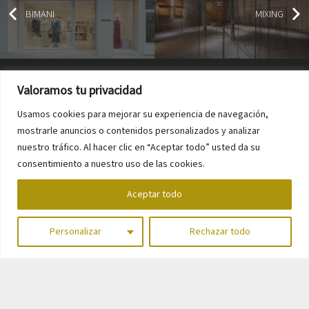
BIMANI
MIXING
Valoramos tu privacidad
La Ermita Nº23-B
Usamos cookies para mejorar su experiencia de navegación,
Polígono de A Grela – Bens
mostrarle anuncios o contenidos personalizados y analizar
15008. A Coruña (SPN)
(+34) 981 171 948
nuestro tráfico. Al hacer clic en “Aceptar todo” usted da su
info@abacocr.com
consentimiento a nuestro uso de las cookies.
Aceptar todo
Personalizar
Rechazar todo
Dossier Proyectos
2024
2024 © ABACO CR S.L.
Aviso Legal