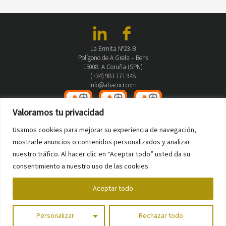
La Ermita Nº23-B
Polígono de A Grela – Bens
15008. A Coruña (SPN)
(+34) 981 171 948
info@abacocr.com
Valoramos tu privacidad
Usamos cookies para mejorar su experiencia de navegación,
mostrarle anuncios o contenidos personalizados y analizar
Dossier Proyectos
2024
nuestro tráfico. Al hacer clic en “Aceptar todo” usted da su
consentimiento a nuestro uso de las cookies.
2024 © ABACO CR S.L.
Aviso Legal
Aceptar todo
Política de Privacidad
Política de Cookies
Personalizar
Rechazar todo